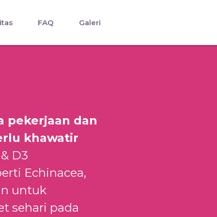
itas
FAQ
Galeri
a pekerjaan dan
erlu khawatir
 & D3
rti Echinacea,
an untuk
et sehari pada