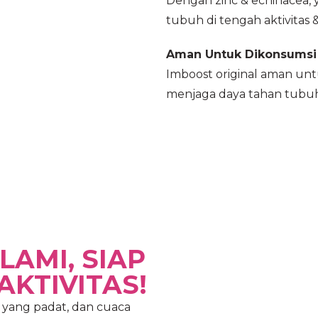
Dengan zinc & echinacea
tubuh di tengah aktivitas 
Aman Untuk Dikonsumsi 
Imboost original aman un
menjaga daya tahan tubuh,
AMI, SIAP
KTIVITAS!
ik yang padat, dan cuaca