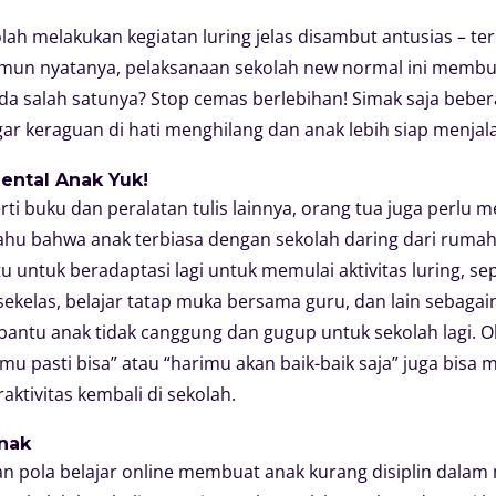
lah melakukan kegiatan luring jelas disambut antusias – te
amun nyatanya, pelaksanaan sekolah new normal ini membu
nda salah satunya? Stop cemas berlebihan! Simak saja bebe
agar keraguan di hati menghilang dan anak lebih siap menjal
ental Anak Yuk!
erti buku dan peralatan tulis lainnya, orang tua juga perl
tahu bahwa anak terbiasa dengan sekolah daring dari ruma
u untuk beradaptasi lagi untuk memulai aktivitas luring, 
kelas, belajar tatap muka bersama guru, dan lain sebagai
bantu anak tidak canggung dan gugup untuk sekolah lagi. O
mu pasti bisa” atau “harimu akan baik-baik saja” juga bisa
aktivitas kembali di sekolah.
Anak
gan pola belajar online membuat anak kurang disiplin dala