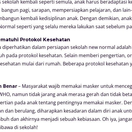
tas sekolah kembali seperti semula, anak harus beradaptasi k
 bangun pagi, sarapan, mempersiapkan pelajaran, dan lain-
bangun kembali kedisiplinan anak. Dengan demikian, anak b
 Normal seperti yang selalu mereka lakukan saat sebelum p
matuhi Protokol Kesehatan
rlu diperhatikan dalam persiapan sekolah new normal ada
h pada protokol kesehatan. Selain memberi pengertian, or
sehatan mulai dari rumah. Beberapa protokol kesehatan y
n Benar
– Masyarakat wajib memakai masker untuk mencega
WHO, namun tidak jarang anak merasa gerah dan tidak bet
ngertian pada anak tentang pentingnya memakai masker. D
an dan berulang, diharapkan kesadaran dalam diri anak u
buh dan akhirnya menjadi sebuah kebiasaan. Oh iya, jangan
bawa di sekolah!