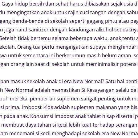
 Gaya hidup bersih dan sehat harus dibiasakan sejak usia di
rlu mengingatkan anak untuk rajin cuci tangan dengan sab
ang benda-benda di sekolah seperti gagang pintu atau pe
an juga hand sanitizer dengan kandungan alkohol setidakny
Setelah tidak bertemu selama beberapa waktu, anak tentu 
ekolah. Orang tua perlu mengingatkan supaya menghindari
hwa untuk sementara ini berkerumun masih belum aman. s
gan orang lain saat di sekolah untuk meminimalisir potensi 
iapan masuk sekolah anak di era New Normal? Satu hal penti
lah New Normal adalah memastikan Si Kesayangan selalu da
buh mereka, pemberian suplemen sangat penting untuk me
si prima.
adalah suplemen makanan yang bis
Imboost Kids
 pada anak. Konsumsi Imboost anak tablet hisap disertai 
 membuat daya tahan si kecil lebih kuat terhadap serangan
alam menemani si kecil menghadapi sekolah era New Normal