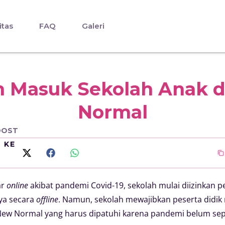
itas
FAQ
Galeri
n Masuk Sekolah Anak d
Normal
OOST
I KE
ar
online
akibat pandemi Covid-19, sekolah mulai diizinkan 
nya secara
offline
. Namun, sekolah mewajibkan peserta didik
New Normal yang harus dipatuhi karena pandemi belum sep