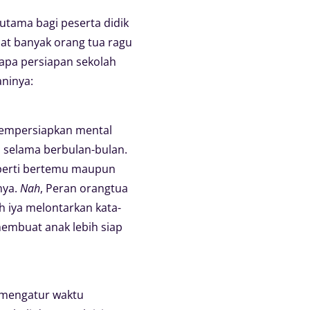
rutama bagi peserta didik
at banyak orang tua ragu
rapa persiapan sekolah
aninya:
u mempersiapkan mental
h selama berbulan-bulan.
seperti bertemu maupun
nya.
Nah
, Peran orangtua
h iya melontarkan kata-
 membuat anak lebih siap
m mengatur waktu