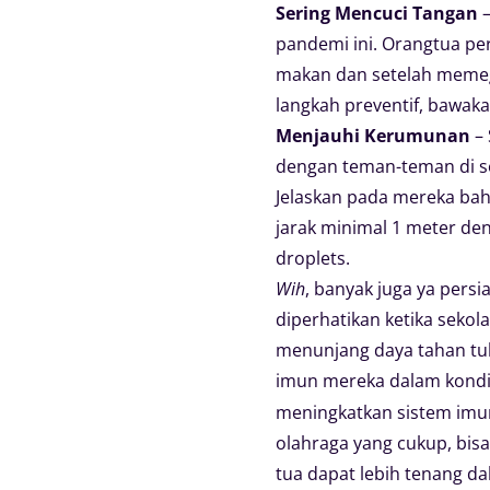
Sering Mencuci Tangan
–
pandemi ini. Orangtua pe
makan dan setelah memeg
langkah preventif, bawak
Menjauhi Kerumunan
– 
dengan teman-teman di s
Jelaskan pada mereka ba
jarak minimal 1 meter den
droplets.
Wih
, banyak juga ya pers
diperhatikan ketika seko
menunjang daya tahan tu
imun mereka dalam kondi
meningkatkan sistem imun
olahraga yang cukup, bisa
tua dapat lebih tenang d