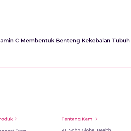
 Vitamin C Membentuk Benteng Kekebalan Tubuh
roduk
Tentang Kami
PT. Soho Global Health
mboost Extra