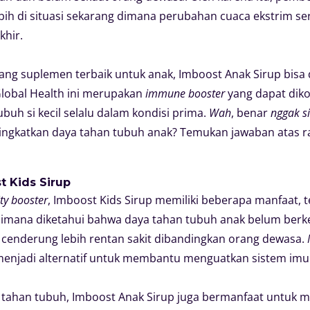
lebih di situasi sekarang dimana perubahan cuaca ekstrim se
khir.
ng suplemen terbaik untuk anak, Imboost Anak Sirup bisa d
lobal Health ini merupakan
immune booster
yang dapat dik
uh si kecil selalu dalam kondisi prima.
Wah
, benar
nggak s
gkatkan daya tahan tubuh anak? Temukan jawaban atas r
t Kids Sirup
y booster
, Imboost Kids Sirup memiliki beberapa manfaat,
aimana diketahui bahwa daya tahan tubuh anak belum ber
cenderung lebih rentan sakit dibandingkan orang dewasa.
menjadi alternatif untuk membantu menguatkan sistem imun 
 tahan tubuh, Imboost Anak Sirup juga bermanfaat untu