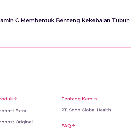
 Vitamin C Membentuk Benteng Kekebalan Tubuh
roduk
Tentang Kami
PT. Soho Global Health
mboost Extra
mboost Original
FAQ