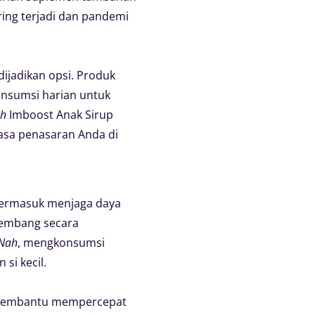
ring terjadi dan pandemi
ijadikan opsi. Produk
onsumsi harian untuk
ih
Imboost Anak Sirup
asa penasaran Anda di
 termasuk menjaga daya
kembang secara
Nah
, mengkonsumsi
si kecil.
k membantu mempercepat