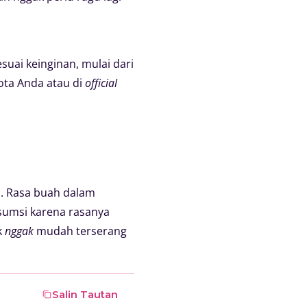
uai keinginan, mulai dari
ota Anda atau di
official
l. Rasa buah dalam
sumsi karena rasanya
k
nggak
mudah terserang
Salin Tautan