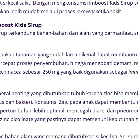
si kecil sakit. Dengan mengkonsumsi Imboost Kids Sirup s
akan lebih mudah melalui proses
recovery
ketika sakit.
oost Kids Sirup
rup terkandung bahan-bahan dari alam yang bermanfaat, se
pakan tanaman yang sudah lama dikenal dapat membantu
cepat proses penyembuhan, hingga mengobati demam, nye
chinacea sebesar 250 mg yang baik digunakan sebagai
imm
ineral penting yang dibutuhkan tubuh karena zinc bisa me
s dan bakteri. Konsumsi Zinc pada anak dapat membantu r
u pertumbuhan lebih optimal, mencegah diare, dan pneumo
zinc picolinate yang pastinya dapat memenuhi kebutuhan zin
 bahan alam yang memang dibutuhkan si kecil ya. So, suda