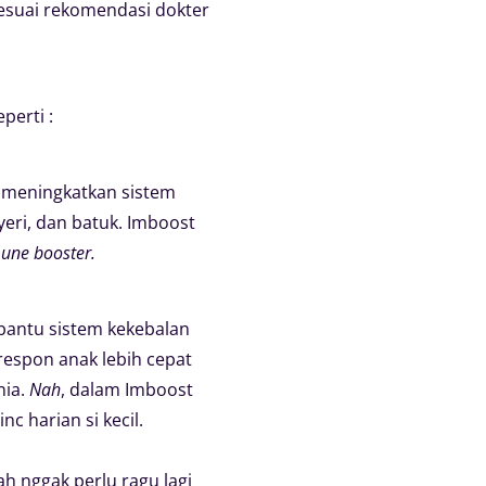
esuai rekomendasi dokter
perti :
 meningkatkan sistem
ri, dan batuk. Imboost
une booster.
mbantu sistem kekebalan
espon anak lebih cepat
nia.
Nah
, dalam Imboost
c harian si kecil.
h nggak perlu ragu lagi