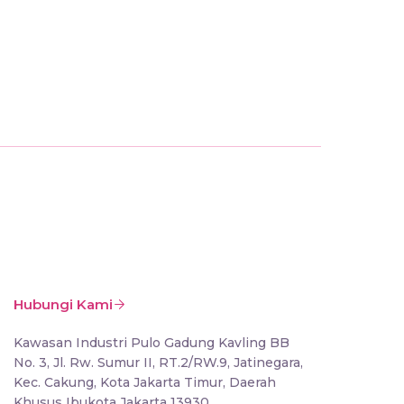
FAKTA 
Jangan
16 FEB 20
Hubungi Kami
Kawasan Industri Pulo Gadung Kavling BB
No. 3, Jl. Rw. Sumur II, RT.2/RW.9, Jatinegara,
Kec. Cakung, Kota Jakarta Timur, Daerah
Khusus Ibukota Jakarta 13930