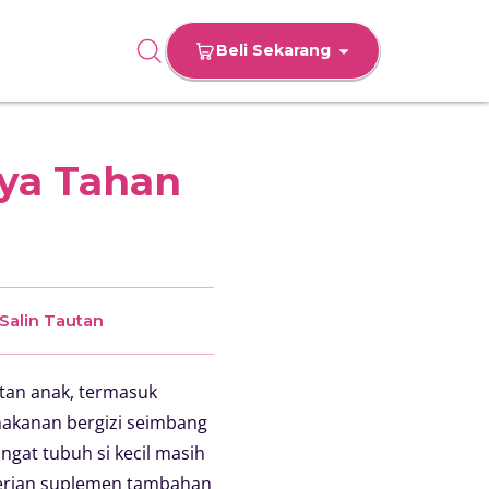
Beli Sekarang
aya Tahan
Salin Tautan
tan anak, termasuk
akanan bergizi seimbang
gat tubuh si kecil masih
berian suplemen tambahan