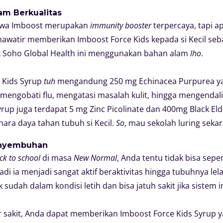
m Berkualitas
ahwa Imboost merupakan
immunity booster
terpercaya, tapi 
hawatir memberikan Imboost Force Kids kepada si Kecil seb
k Soho Global Health ini menggunakan bahan alam
lho
.
e Kids Syrup
tuh
mengandung 250 mg Echinacea Purpurea y
mengobati flu, mengatasi masalah kulit, hingga mengendali
rup juga terdapat 5 mg Zinc Picolinate dan 400mg Black El
ara daya tahan tubuh si Kecil.
So
, mau sekolah luring sekar
enyembuhan
ck to school
di masa
New Normal
, Anda tentu tidak bisa se
jadi ia menjadi sangat aktif beraktivitas hingga tubuhnya le
k sudah dalam kondisi letih dan bisa jatuh sakit jika siste
njur sakit, Anda dapat memberikan Imboost Force Kids Syrup