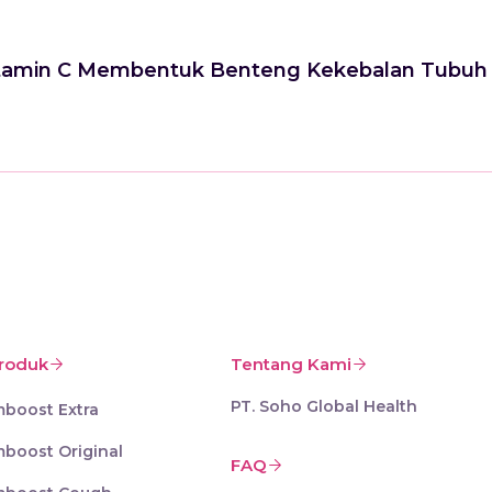
 Vitamin C Membentuk Benteng Kekebalan Tubuh
roduk
Tentang Kami
PT. Soho Global Health
mboost Extra
mboost Original
FAQ