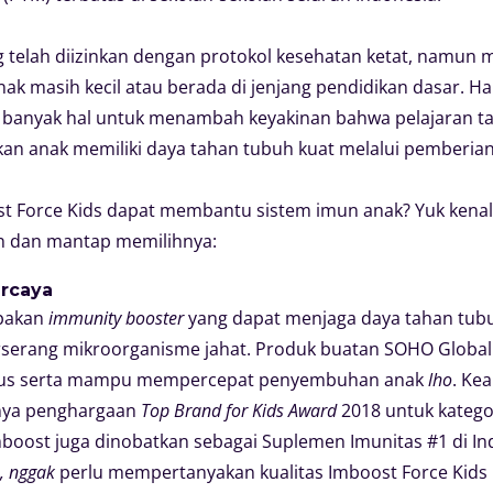
g telah diizinkan dengan protokol kesehatan ketat, namun 
 anak masih kecil atau berada di jenjang pendidikan dasar. 
banyak hal untuk menambah keyakinan bahwa pelajaran ta
n anak memiliki daya tahan tubuh kuat melalui pemberian
ost Force Kids dapat membantu sistem imun anak? Yuk kena
in dan mantap memilihnya:
rcaya
upakan
immunity booster
yang dapat menjaga daya tahan tubuh
rserang mikroorganisme jahat. Produk buatan SOHO Global H
irus serta mampu mempercepat penyembuhan anak
lho
. Ke
hnya penghargaan
Top Brand for Kids Award
2018 untuk katego
mboost juga dinobatkan sebagai Suplemen Imunitas #1 di I
, nggak
perlu mempertanyakan kualitas Imboost Force Kids l