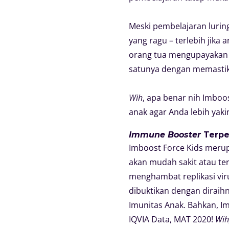
Meski pembelajaran lurin
yang ragu – terlebih jika
orang tua mengupayakan 
satunya dengan memastika
Wih
, apa benar nih Imbo
anak agar Anda lebih yak
Immune Booster
Terpe
Imboost Force Kids mer
akan mudah sakit atau te
menghambat replikasi v
dibuktikan dengan dirai
Imunitas Anak. Bahkan, I
IQVIA Data, MAT 2020!
Wih