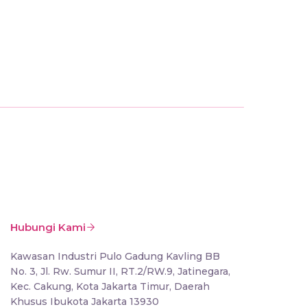
FAKTA 
Jangan
16 FEB 20
Hubungi Kami
Kawasan Industri Pulo Gadung Kavling BB
No. 3, Jl. Rw. Sumur II, RT.2/RW.9, Jatinegara,
Kec. Cakung, Kota Jakarta Timur, Daerah
Khusus Ibukota Jakarta 13930