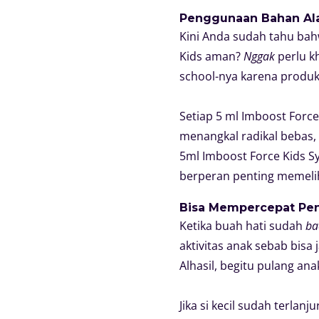
Penggunaan Bahan Ala
Kini Anda sudah tahu b
Kids aman?
Nggak
perlu k
school-nya karena produ
Setiap 5 ml Imboost Forc
menangkal radikal bebas, 
5ml Imboost Force Kids Sy
berperan penting memelih
Bisa Mempercepat P
Ketika buah hati sudah
ba
aktivitas anak sebab bisa 
Alhasil, begitu pulang ana
Jika si kecil sudah terla