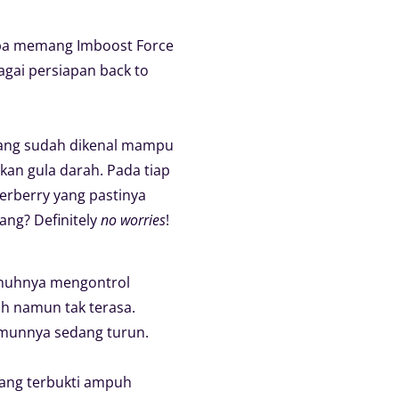
apa memang Imboost Force
agai persiapan back to
ang sudah dikenal mampu
kan gula darah. Pada tiap
derberry yang pastinya
ang? Definitely
no worries
!
penuhnya mengontrol
lah namun tak terasa.
m imunnya sedang turun.
 yang terbukti ampuh