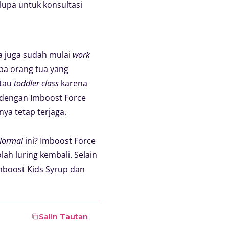
 lupa untuk konsultasi
ua juga sudah mulai
work
pa orang tua yang
tau
toddler class
karena
l dengan Imboost Force
ya tetap terjaga.
Normal
ini? Imboost Force
lah luring kembali. Selain
Imboost Kids Syrup dan
Salin Tautan