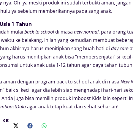
y
-nya. Oh iya meski produk ini sudah terbukti aman, jangan
dahulu ya sebelum memberikannya pada sang anak.
Usia 1 Tahun
udah mulai
back to school
di masa
new normal
, para orang t
 waktu ke belakang. Inilah yang kemudian membuat bebera
ahun akhirnya harus menitipkan sang buah hati di
day care
a
 yang harus menitipkan anak bisa “mempersenjatai” si keci
onsumsi untuk anak usia 1-12 tahun agar daya tahan tubuhn
a aman dengan program back to school anak di masa
New 
n” baik si kecil agar dia lebih siap menghadapi hari-hari seko
 Anda juga bisa memilih produk Imboost Kids lain seperti 
#ImboostDulu
agar anak tetap kuat dan sehat seharian!
I KE